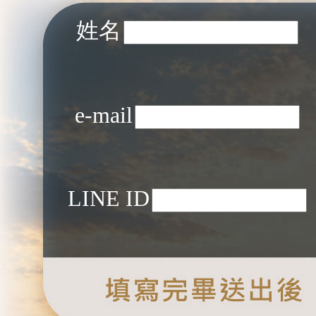
姓名
e-mail
LINE ID