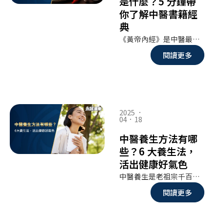
是什麼？5 分鐘帶
你了解中醫書籍經
典
《黃帝內經》是中醫最早的經典著作，被譽為「醫家之祖」。不只是一本醫書，它更像是一部探討生命、自然與人體運行法則的哲學寶藏。你也許聽過它，但它的內容其實遠比你想像的深奧又有趣。接下來的 5 分鐘，讓我們一起揭開《黃帝內經》的神秘面紗，走進中醫智慧的世界。
閱讀更多
2025 ．
04．18
中醫養生方法有哪
些？6 大養生法，
活出健康好氣色
中醫養生是老祖宗千百年來智慧的結晶，強調「治未病」、重視身心靈的平衡，不只是在生病後才求醫，而是在平日的飲食、作息、情緒與習慣中，慢慢培養出健康的體質。現代生活節奏快、壓力大，很多人容易忽略自己的身體狀況，等到出現疲倦、氣色差、睡不好等問題時，才驚覺健康早已亮起紅燈。其實，透過簡單可行的中醫養生法，我們可以在日常中調整體質，提升免疫力，讓氣血循環順暢，整個人不僅精神好、皮膚亮，連心情也會跟著穩定下來。這篇文章就要帶你認識 6 大中醫養生方法，從飲食、運動、作息到情緒管理，每一項都是通往「健康好氣色」的關鍵步驟。養生，不是麻煩的事，而是一種懂得善待自己的生活態度。現在就一起踏上這條身心平衡的養生之路吧！
閱讀更多