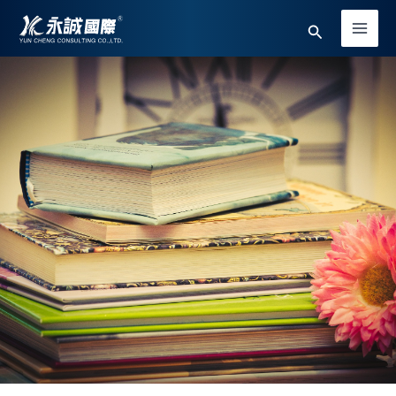
跳
Main
搜
至
Men
主
尋
要
內
容