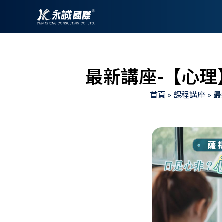
跳
至
主
要
內
最新講座-【心
容
首頁
»
課程講座
»
最