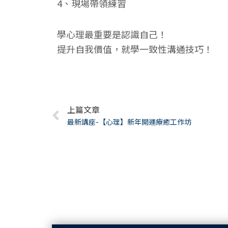
4、現場帶領練習
學心理最重要是認識自己！
提升自我價值，就學一致性溝通技巧！
Prev
上篇文章
最新講座-【心理】新年開運療癒工作坊