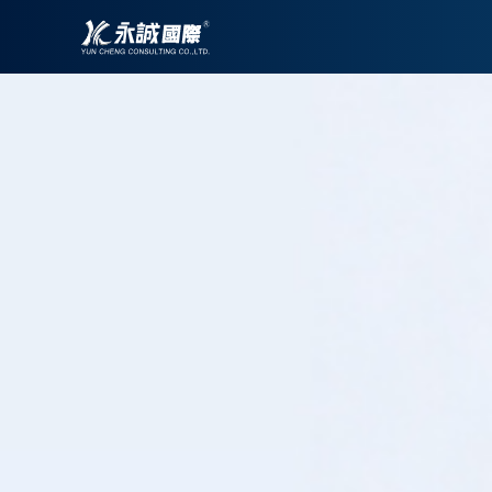
跳
至
主
要
內
容