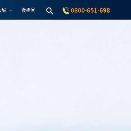
搜
0800-651-698
永誠
雲學堂
尋