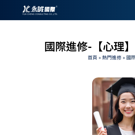
跳
至
主
要
內
國際進修-【心理
容
首頁
»
熱門進修
»
國