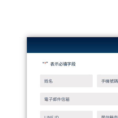
“
*
”表示必填字段