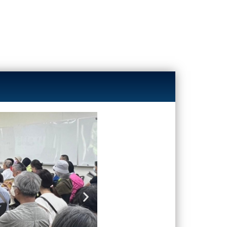
Next
slide