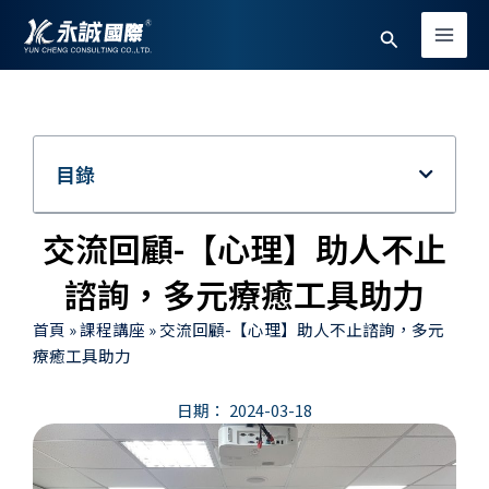
跳
Main
搜
至
Men
主
尋
要
內
容
目錄
交流回顧-【心理】助人不止
諮詢，多元療癒工具助力
首頁
»
課程講座
»
交流回顧-【心理】助人不止諮詢，多元
療癒工具助力
日期：
2024-03-18