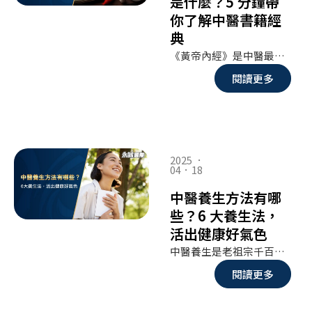
是什麼？5 分鐘帶
你了解中醫書籍經
典
《黃帝內經》是中醫最早的經典著作，被譽為「醫家之祖」。不只是一本醫書，它更像是一部探討生命、自然與人體運行法則的哲學寶藏。你也許聽過它，但它的內容其實遠比你想像的深奧又有趣。接下來的 5 分鐘，讓我們一起揭開《黃帝內經》的神秘面紗，走進中醫智慧的世界。
閱讀更多
2025 ．
04．18
中醫養生方法有哪
些？6 大養生法，
活出健康好氣色
中醫養生是老祖宗千百年來智慧的結晶，強調「治未病」、重視身心靈的平衡，不只是在生病後才求醫，而是在平日的飲食、作息、情緒與習慣中，慢慢培養出健康的體質。現代生活節奏快、壓力大，很多人容易忽略自己的身體狀況，等到出現疲倦、氣色差、睡不好等問題時，才驚覺健康早已亮起紅燈。其實，透過簡單可行的中醫養生法，我們可以在日常中調整體質，提升免疫力，讓氣血循環順暢，整個人不僅精神好、皮膚亮，連心情也會跟著穩定下來。這篇文章就要帶你認識 6 大中醫養生方法，從飲食、運動、作息到情緒管理，每一項都是通往「健康好氣色」的關鍵步驟。養生，不是麻煩的事，而是一種懂得善待自己的生活態度。現在就一起踏上這條身心平衡的養生之路吧！
閱讀更多