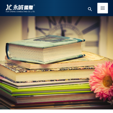
跳
Main
搜
至
Men
主
尋
要
內
容