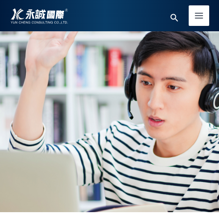
跳
Main
搜
至
Men
主
尋
要
內
容