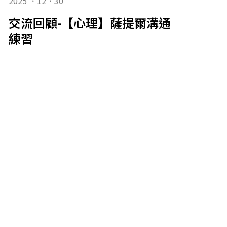
2025 ．12．30
交流回顧-【心理】薩提爾溝通姿態與一
練習