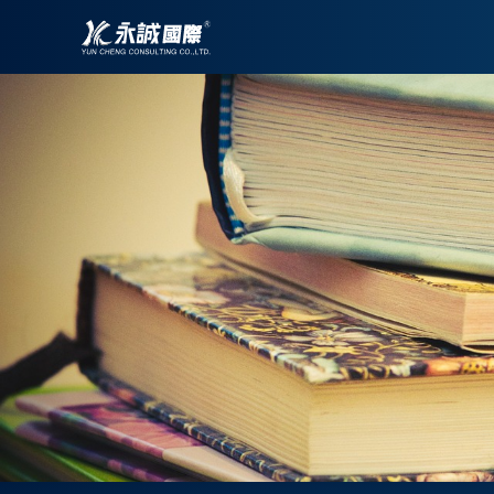
跳
至
主
要
內
容