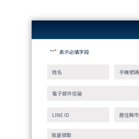
“
*
”表示必填字段