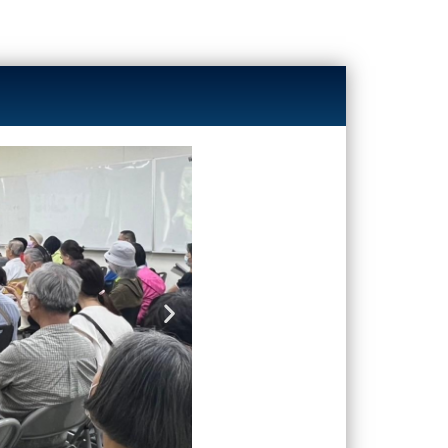
Next
slide