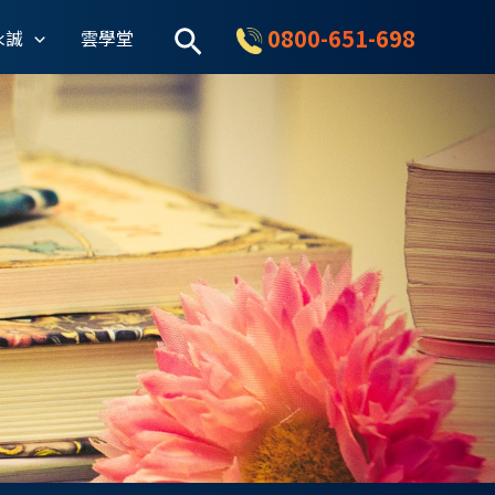
搜
0800-651-698
永誠
雲學堂
尋