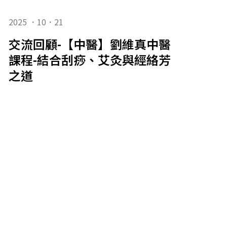
2025 ．10．21
交流回顧-【中醫】劉維真中醫講師：中
課程-結合刮痧、艾灸與經絡芳療的全方
之道