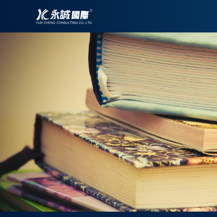
跳
至
主
要
內
容