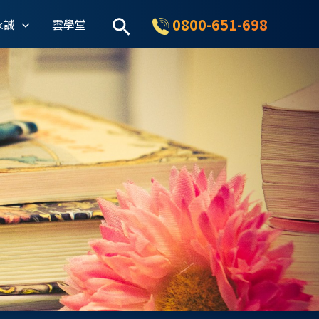
搜
0800-651-698
永誠
雲學堂
尋