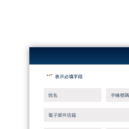
“
*
”表示必填字段