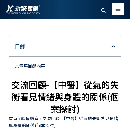
跳
Main
搜
至
Men
主
尋
要
內
容
目錄
文章無目錄內容
交流回顧-【中醫】從氣的失
衡看見情緒與身體的關係(個
案探討)
首頁
»
課程講座
»
交流回顧-【中醫】從氣的失衡看見情緒
與身體的關係(個案探討)