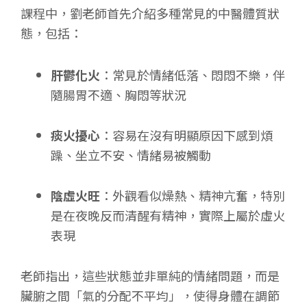
課程中，劉老師首先介紹多種常見的中醫體質狀
態，包括：
肝鬱化火
：常見於情緒低落、悶悶不樂，伴
隨腸胃不適、胸悶等狀況
痰火擾心
：容易在沒有明顯原因下感到煩
躁、坐立不安、情緒易被觸動
陰虛火旺
：外觀看似燥熱、精神亢奮，特別
是在夜晚反而清醒有精神，實際上屬於虛火
表現
老師指出，這些狀態並非單純的情緒問題，而是
臟腑之間「氣的分配不平均」，使得身體在調節