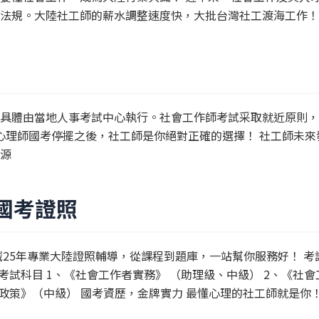
法規。大陸社工師的薪水調整速度快，大批台灣社工渡海工作！
具體由當地人事考試中心執行。社會工作師考試采取就近原則，
陸心理師國考停擺之後，社工師是你絕對正確的選擇！ 社工師未來
源
國考證照
誠25年專業大陸證照輔導，從課程到題庫，一站幫你服務好！ 考
考試科目 1、《社會工作者實務》 （助理級、中級） 2、《社會
政策》（中級） 國考資歷，金牌實力 最懂心理的社工師就是你！