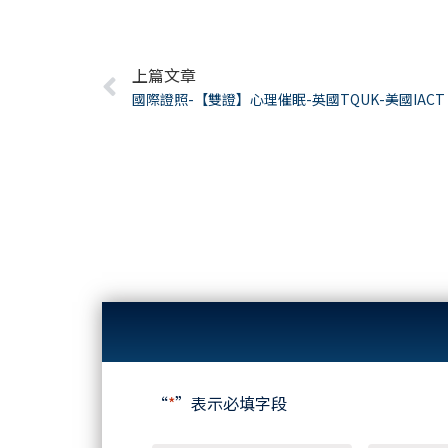
Prev
上篇文章
國際證照-【雙證】心理催眠-英國TQUK-美國IACT
“
*
”表示必填字段