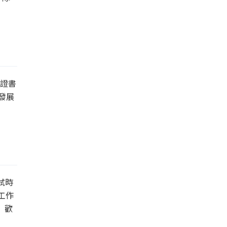
證書
發展
試時
工作
 歡