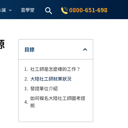
搜
0800-651-698
永誠
雲學堂
尋
源
目錄
社工師是怎麼樣的工作？
大陸社工師就業狀況
發證單位介紹
如何報名大陸社工師國考證
照