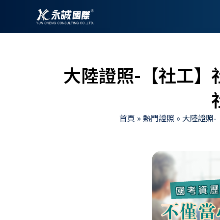
跳
至
主
要
內
大陸證照-【社工】
容
首頁
»
熱門證照
»
大陸證照-