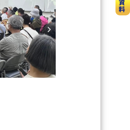
Next
slide