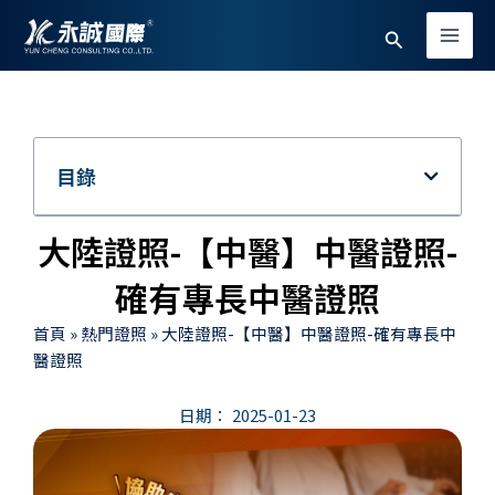
跳
Main
搜
至
Men
主
尋
要
內
容
目錄
大陸證照-【中醫】中醫證照-
確有專長中醫證照
首頁
»
熱門證照
»
大陸證照-【中醫】中醫證照-確有專長中
醫證照
日期：
2025-01-23