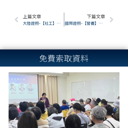
Prev
上篇文章
下篇文章
Nex
大陸證照-【社工】社會工作師職業資格-人力資源社會保障部
國際證照-【營養】營養諮詢證照-英國TQUK
免費索取資料
Previous
Next