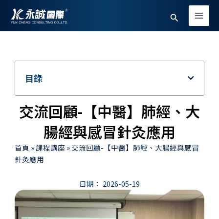
跳
Main
搜
至
Men
主
尋
要
內
容
目錄
交流回顧-【中醫】肺經、大
腸經與感冒針灸應用
首頁
»
課程講座
»
交流回顧-【中醫】肺經、大腸經與感冒
針灸應用
日期：
2026-05-19