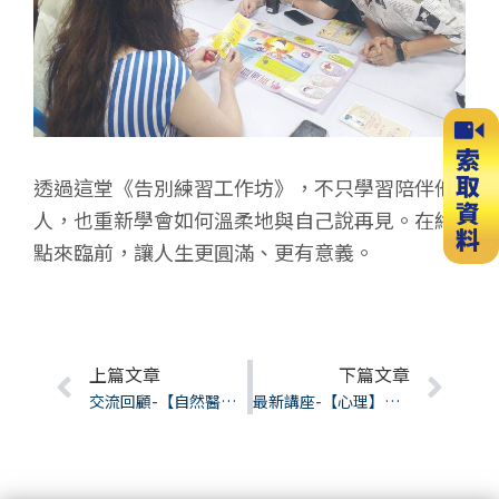
透過這堂《告別練習工作坊》，不只學習陪伴他
人，也重新學會如何溫柔地與自己說再見。在終
點來臨前，讓人生更圓滿、更有意義。
Prev
上篇文章
下篇文章
Nex
交流回顧-【自然醫學】水是健康的起點，也是防病的關鍵！
最新講座-【心理】學心理的你，必須把握這契機（線上講座）