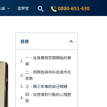
搜
0800-651-698
永誠
雲學堂
尋
目錄
一、從身體與空間開始的覺
察
二、用顏色與布料表達內在
狀態
三、與三年後的自己相遇
四、從想像到行動的心理歷
程