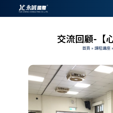
跳
至
主
要
內
交流回顧-【
容
首頁
»
課程講座