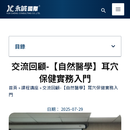
跳
Main
搜
至
Men
主
尋
要
內
容
目錄
交流回顧-【自然醫學】耳穴
保健實務入門
首頁
»
課程講座
»
交流回顧-【自然醫學】耳穴保健實務入
門
日期：
2025-07-29