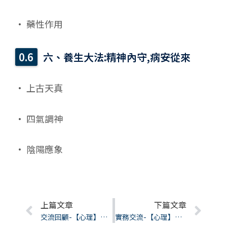
• 藥性作用
六、養生大法:精神內守,病安從來
• 上古天真
• 四氣調神
• 陰陽應象
Prev
上篇文章
下篇文章
Nex
交流回顧-【心理】從環境心理學看空間如何影響人的狀態
實務交流-【心理】環境心理學-邱柏維