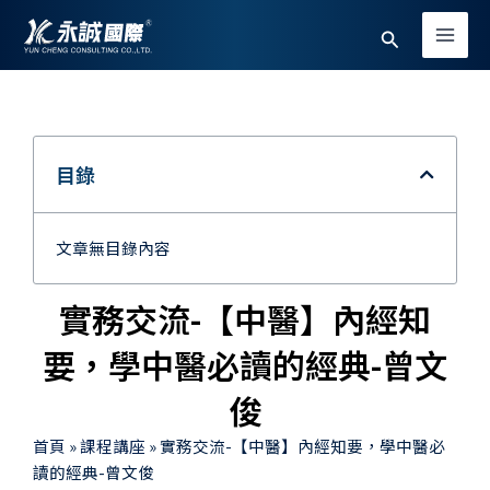
跳
Main
搜
至
Men
主
尋
要
內
容
目錄
文章無目錄內容
實務交流-【中醫】內經知
要，學中醫必讀的經典-曾文
俊
首頁
»
課程講座
»
實務交流-【中醫】內經知要，學中醫必
讀的經典-曾文俊