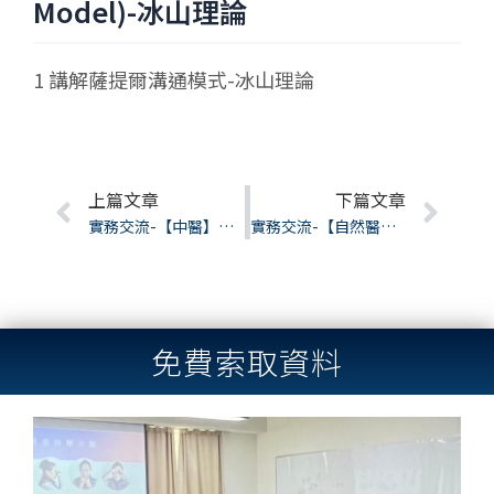
Model)-冰山理論
1 講解薩提爾溝通模式-冰山理論
Prev
上篇文章
下篇文章
Nex
實務交流-【中醫】養出你的香氣體質~中醫芳療居家調養攻略-劉維真
實務交流-【自然醫學】氣味與體質的對話，芳香療法-許琪英
免費索取資料