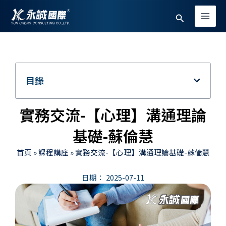
跳
Main
搜
至
Men
主
尋
要
內
容
目錄
實務交流-【心理】溝通理論
基礎-蘇倫慧
首頁
»
課程講座
»
實務交流-【心理】溝通理論基礎-蘇倫慧
日期：
2025-07-11