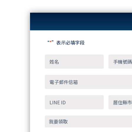
“
*
”表示必填字段