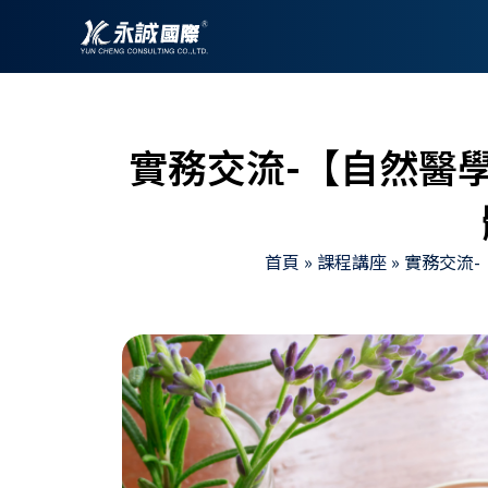
跳
至
主
要
內
實務交流-【自然醫
容
首頁
»
課程講座
»
實務交流-