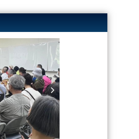
Next
slide