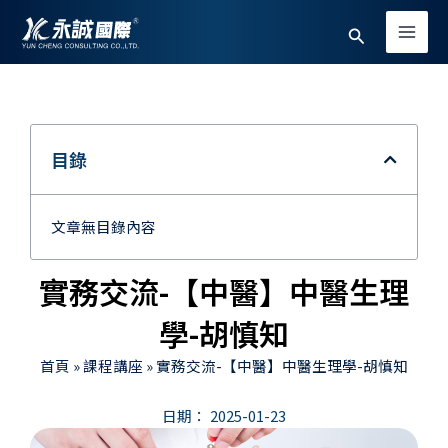
跳
Main
搜
至
Men
主
尋
要
內
容
目錄
文章無目錄內容
實務交流-【中醫】中醫生理
學-胡慎知
首頁
»
課程講座
»
實務交流-【中醫】中醫生理學-胡慎知
日期：
2025-01-23