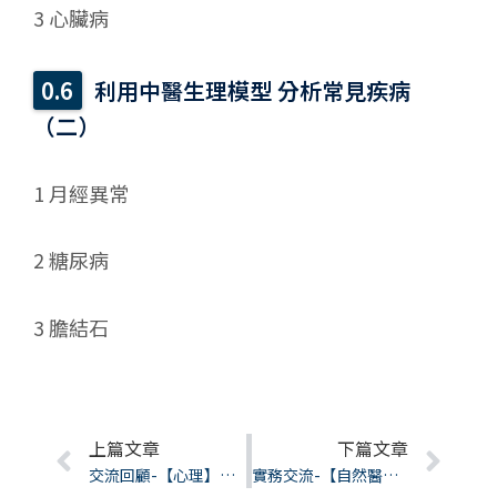
3 心臟病
利用中醫生理模型 分析常見疾病
（二）
1 月經異常
2 糖尿病
3 膽結石
Prev
上篇文章
下篇文章
Nex
交流回顧-【心理】快樂心理學之PERMA模型
實務交流-【自然醫學】找回自己的自癒力-王怡菱