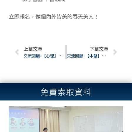
立即報名，做個內外皆美的春天美人！
Prev
上篇文章
下篇文章
Nex
交流回顧-【心理】從潛意識到自我覺察：解鎖牌卡藝術療癒的跨世代心理應用
交流回顧-【中醫】生理模型之臨床分析｜從流汗、胃口到小便看見人體失衡
免費索取資料