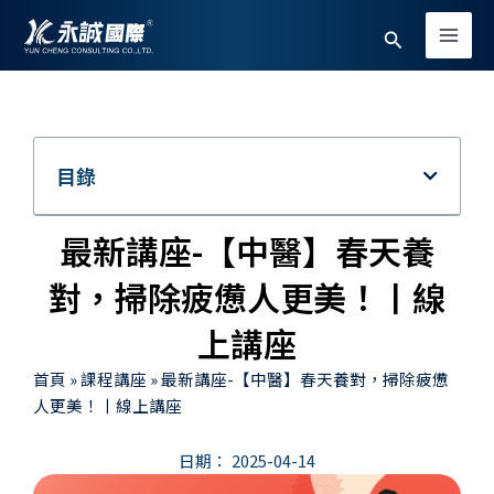
跳
Main
搜
至
Men
主
尋
要
內
容
目錄
最新講座-【中醫】春天養
對，掃除疲憊人更美！丨線
上講座
首頁
»
課程講座
»
最新講座-【中醫】春天養對，掃除疲憊
人更美！丨線上講座
日期：
2025-04-14