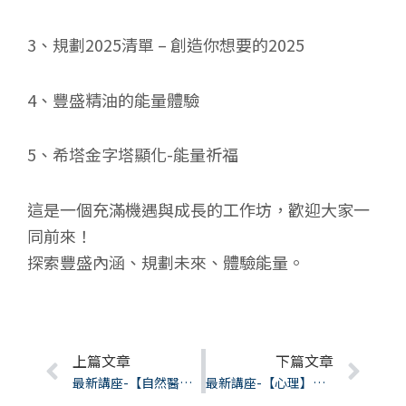
3、規劃2025清單 – 創造你想要的2025
4、豐盛精油的能量體驗
5、希塔金字塔顯化-能量祈福
這是一個充滿機遇與成長的工作坊，歡迎大家一
同前來！
探索豐盛內涵、規劃未來、體驗能量。
Prev
上篇文章
下篇文章
Nex
最新講座-【自然醫學】「看見」人體奧秘～O環測試法！
最新講座-【心理】薩提爾模式溝通工作坊！