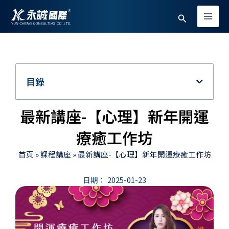
跳
Main
搜
至
Men
主
尋
要
內
容
目錄
最新講座-【心理】新年開運
療癒工作坊
首頁
»
課程講座
»
最新講座-【心理】新年開運療癒工作坊
日期：
2025-01-23