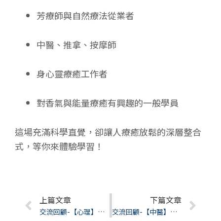
芳療師與自然療法從業者
中醫、推拿、按摩師
身心靈療癒工作者
對香氣與能量療癒有興趣的一般學員
這場充滿科學直覺，卻讓人療癒放鬆的深層整合
式，等你來體驗學習！
Prev
上篇文章
下篇文章
Nex
交流回顧-【心理】職涯諮詢實務 × SOP建構 × 履歷技巧提升
交流回顧-【中醫】中醫生理模型之常見疾病分析