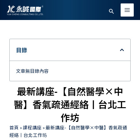
跳
Main
搜
至
Men
主
尋
要
內
容
目錄
文章無目錄內容
最新講座-【自然醫學×中
醫】香氣疏通經絡丨台北工
作坊
首頁
»
課程講座
»
最新講座-【自然醫學×中醫】香氣疏通
經絡丨台北工作坊