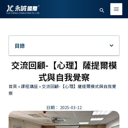
跳
Main
搜
至
Men
主
尋
要
內
容
目錄
交流回顧-【心理】薩提爾模
式與自我覺察
首頁
»
課程講座
»
交流回顧-【心理】薩提爾模式與自我覺
察
日期：
2025-03-12