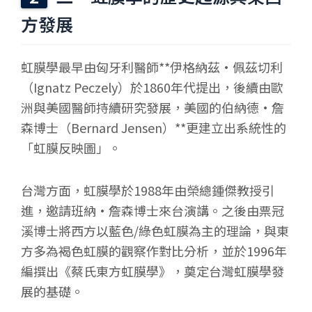
方發展
虹膜學最早由匈牙利醫師**伊格納茲·佩茲切利
（Ignatz Peczely）於1860年代提出，後續由歐
洲與美國醫師持續研究發展，美國的伯納德·詹
森博士（Bernard Jensen）**更建立出系統性的
「虹膜反映圖」。
台灣方面，虹膜學於1988年由榮總鍾傑教授引
進，邀請班納·詹森博士來台演講。之後由票冠
溪博士將西方以藍色/綠色虹膜為主的理論，與東
方多為褐色虹膜的觀察作對比分析，並於1996年
編撰出《蔡氏東方虹膜學》，奠定台灣虹膜學發
展的基礎。