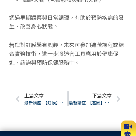
透過早期觀察與日常調理，有助於預防疾病的發
生、改善身心狀態。
若您對虹膜學有興趣，未來可參加進階課程或結
合實務技術，進一步將這套工具應用於健康促
進、諮詢與預防保健服務中。
Prev
上篇文章
下篇文章
Nex
最新講座-【虹膜】眼見為憑虹膜健康管理線上講座
最新講座-【基因】千金難買早「茲」道丨台中講座