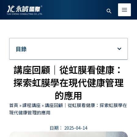
跳
Main
搜
至
Men
主
尋
要
內
容
目錄
講座回顧｜從虹膜看健康：
探索虹膜學在現代健康管理
的應用
首頁
»
課程講座
»
講座回顧｜從虹膜看健康：探索虹膜學在
現代健康管理的應用
日期：
2025-04-14