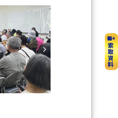
Next
slide