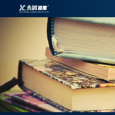
跳
至
主
要
內
容