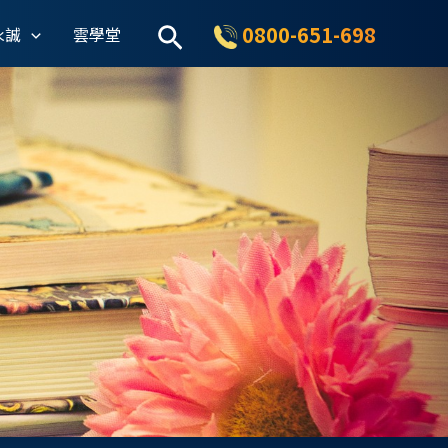
搜
0800-651-698
永誠
雲學堂
尋