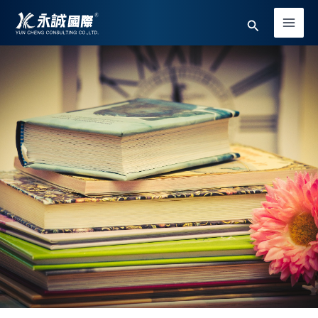
跳
Main
搜
至
Men
主
尋
要
內
容