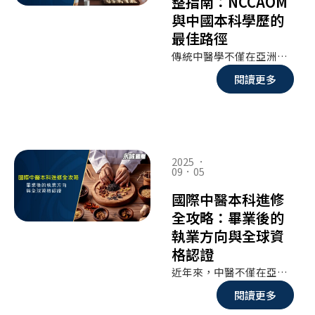
整指南：NCCAOM
與中國本科學歷的
最佳路徑
傳統中醫學不僅在亞洲廣受重視，也逐漸走向國際舞台。美國是全球對中醫制度規範最嚴謹的國家之一，想要在美國成為合格的中醫師（針灸師），必須通過 NCCAOM（全美中醫師認證委員會）考試 或 加州針灸執照考試。對台灣與海外學生而言，最穩健的路徑仍是 先取得中國大陸的中醫本科學歷，再進一步報考美國的執照。本篇文章將介紹美國中醫師執照的制度特色、報考流程，以及為什麼中國本科學歷能大幅增加成功率。
閱讀更多
2025 ．
09．05
國際中醫本科進修
全攻略：畢業後的
執業方向與全球資
格認證
近年來，中醫不僅在亞洲受到重視，更逐漸走向世界舞台。根據世界衛生組織（WHO）資料，已有超過 170 個國家和地區引入傳統醫學，中醫師的國際需求持續上升。對有志從事中醫的學生與在職人士來說，取得 國際中醫本科學位，不只是專業知識的提升，更是開啟全球職涯的關鍵。
閱讀更多