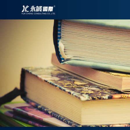
跳
至
主
要
內
容