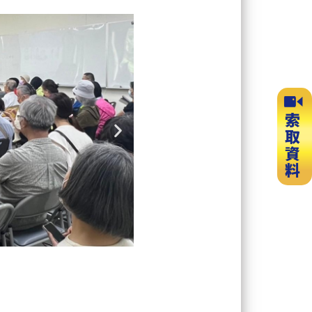
Next
slide