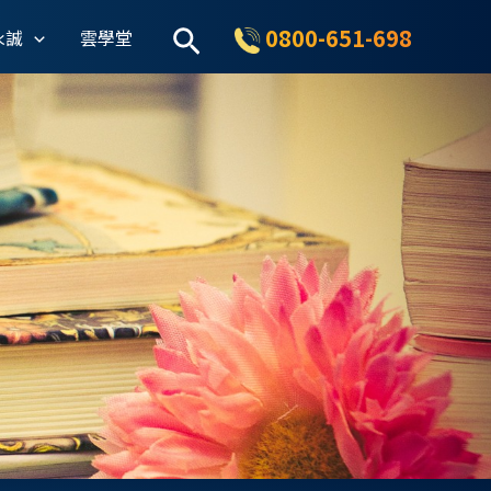
搜
0800-651-698
永誠
雲學堂
尋