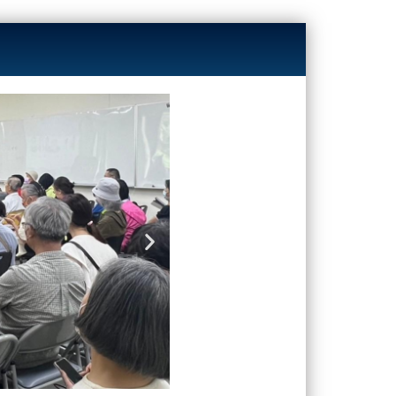
Next
slide