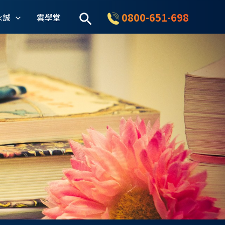
搜
0800-651-698
永誠
雲學堂
尋