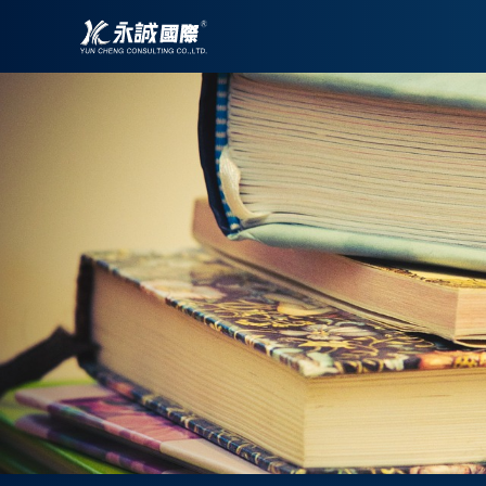
跳
至
主
要
內
容