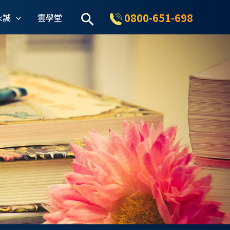
搜
0800-651-698
永誠
雲學堂
尋