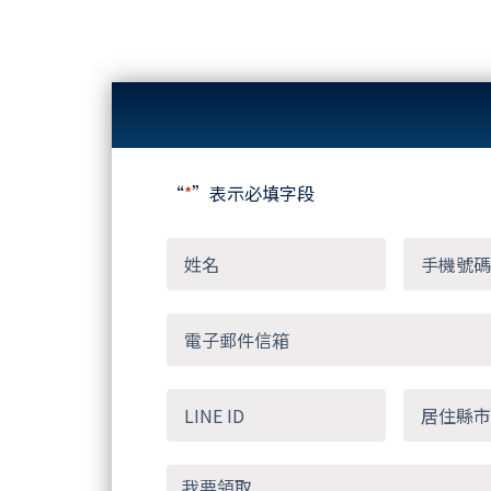
“
*
”表示必填字段