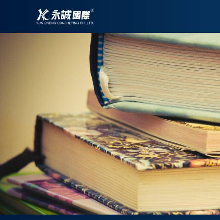
跳
至
主
要
內
容