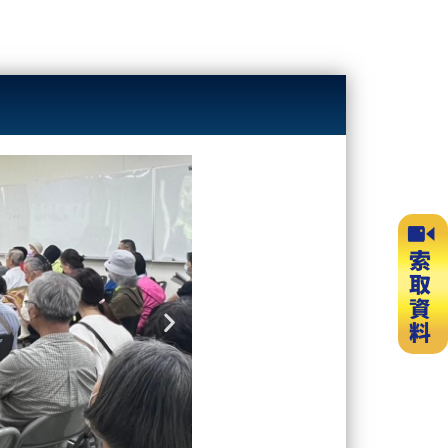
Next
slide