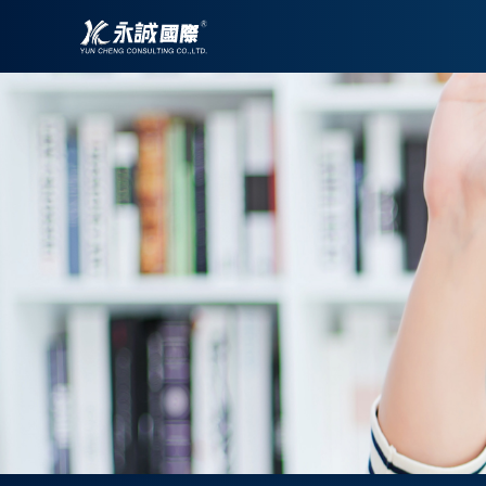
跳
至
主
要
內
容