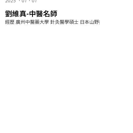
2025 ．07．07
劉維真-中醫名師